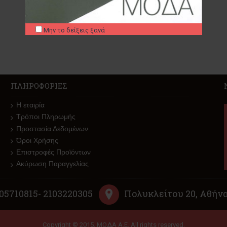
Μην το δείξεις ξανά
ΠΛΗΡΟΦΟΡΊΕΣ
Η εταιρία
Τρόποι Πληρωμής
Προστασία Δεδομένων
Όροι Χρήσης
Επιστροφές Προϊόντων
Ακύρωση Παραγγελίας
105710815- 2103220305
Πολυκλείτου 20, Αθήν
Copyright © 2015, ΜΟΔΑ Α.Ε. All rights reserved.