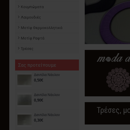
Κουμπώματα
Λαιμουδιές
Μοτίφ Θερμοκολλητικά
Μοτίφ Ραφτά
Τρέσες
Σας προτείνουμε
Δαντέλα Νάυλον
0,50€
Δαντέλα Νάυλον
0,90€
Τρέσες, μο
Δαντέλα Νάυλον
0,30€