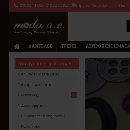
210 32 14 555 - 210 32 32 827
Τρόποι Αποστολής
Επικ
ΔΑΝΤΈΛΕΣ
ΤΡΈΣΕΣ
ΑΣΠΡΟΚΕΝΤΉΜΑΤ
Κατηγορίες Προϊόντων
Αλυσίδες Μεταλλικές
Ασπροκεντήματα
+
Δαντέλες
Διακοσμητικά
Θερμοκολλητικές Τρέσες
Καρφίτσες