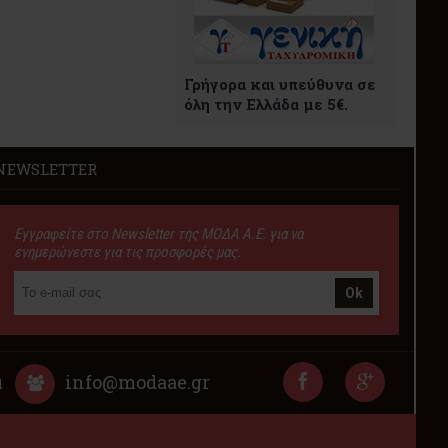
Γρήγορα και υπεύθυνα σε
όλη την Ελλάδα με 5€.
NEWSLETTER
Εγγραφείτε στο Newsletter της ΜΟΔΑ Α.Ε. για να
ενημερώνεστε για τις προσφορές μας.
Ok
α
info@modaae.gr