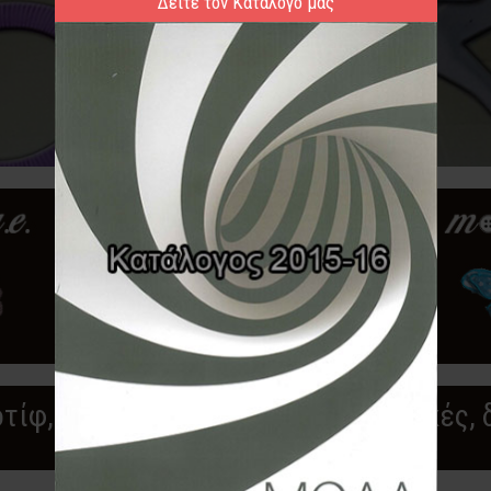
Δείτε τον Κατάλογο μας
τίφ, λαιμουδιές, αλυσίδες μεταλλικές, 
2
1
3