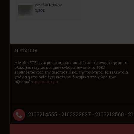
Δαντέλα Νάυλον
1,30€
Η ΕΤΑΙΡΊΑ
H Μόδα ΕΠΕ είναι μια εταιρεία που ταύτισε το όνομά της με τα
υλικά βιοτεχνίας ετοίμων ενδυμάτων από το 1987,
εξυπηρετώντας την αξιοπιστία και την ποιότητα. Τα τελευταία
χρόνια η εταιρεία έχει εισέλθει δυναμικά στο χώρο των
αξεσουάρ
περισσότερα....
2103214555 - 2103232827 - 2103212560 - 2