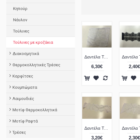
Κηπούρ
Νάυλον
Τούλινες
Τούλινες με κροζάκια
Διακοσμητικά
Δαντέλα Τούλινη με Κροσσάκια
Θερμοκολλητικές Τρέσες
6,30€
2,40€
Καρφίτσες
Κουμπώματα
Λαιμουδιές
Μοτίφ Θερμοκολλητικά
Μοτίφ Ραφτά
Δαντέλα Τούλινη με Κροσσάκια
Τρέσες
3,20€
2,30€