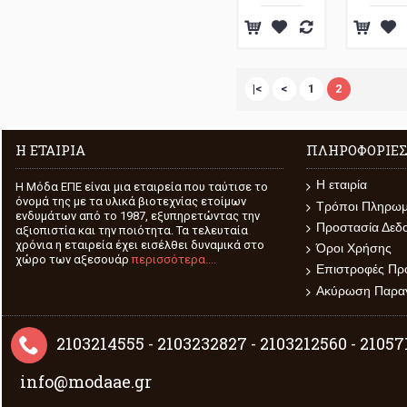
|<
<
1
2
Η ΕΤΑΙΡΊΑ
ΠΛΗΡΟΦΟΡΊΕ
Η εταιρία
H Μόδα ΕΠΕ είναι μια εταιρεία που ταύτισε το
όνομά της με τα υλικά βιοτεχνίας ετοίμων
Τρόποι Πληρω
ενδυμάτων από το 1987, εξυπηρετώντας την
Προστασία Δεδ
αξιοπιστία και την ποιότητα. Τα τελευταία
χρόνια η εταιρεία έχει εισέλθει δυναμικά στο
Όροι Χρήσης
χώρο των αξεσουάρ
περισσότερα....
Επιστροφές Πρ
Ακύρωση Παραγ
2103214555 - 2103232827 - 2103212560 - 2105
info@modaae.gr