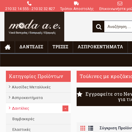
210 32 14 555 - 210 32 32 827
Τρόποι Αποστολής
Επικοινωνήστε μαζ
ΔΑΝΤΈΛΕΣ
ΤΡΈΣΕΣ
ΑΣΠΡΟΚΕΝΤΉΜΑΤΑ
Αρχική
Δαντέλες
Τούλινες με κροζάκια
Τούλινες με κροζάκι
Κατηγορίες Προϊόντων
Αλυσίδες Μεταλλικές
Εγγραφείτε στο New
Ασπροκεντήματα
για τ
-
Δαντέλες
Βαμβακερές
Σύγκριση Προϊόντ
Ελαστικές