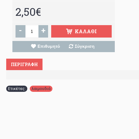
2,50€
-
+
ΚΑΛΆΘΙ
Επιθυμητό
Σύγκριση
ΠΕΡΙΓΡΑΦΉ
Ετικέτες:
λαιμουδιά