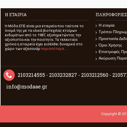
Η ΕΤΑΙΡΊΑ
ΠΛΗΡΟΦΟΡΊΕ
Η εταιρία
H Μόδα ΕΠΕ είναι μια εταιρεία που ταύτισε το
όνομά της με τα υλικά βιοτεχνίας ετοίμων
Τρόποι Πληρω
ενδυμάτων από το 1987, εξυπηρετώντας την
Προστασία Δεδ
αξιοπιστία και την ποιότητα. Τα τελευταία
χρόνια η εταιρεία έχει εισέλθει δυναμικά στο
Όροι Χρήσης
χώρο των αξεσουάρ
περισσότερα....
Επιστροφές Πρ
Ακύρωση Παραγ
2103214555 - 2103232827 - 2103212560 - 2105
info@modaae.gr
Copyright © 201