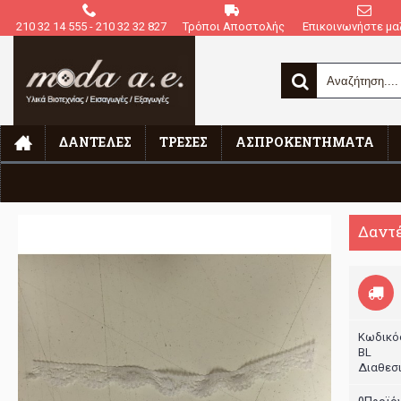
210 32 14 555 - 210 32 32 827
Τρόποι Αποστολής
Επικοινωνήστε μαζ
ΔΑΝΤΈΛΕΣ
ΤΡΈΣΕΣ
ΑΣΠΡΟΚΕΝΤΉΜΑΤΑ
Αρχική
Δαντέλα Νάυλον
Δαντ
Κωδικό
BL
Διαθεσ