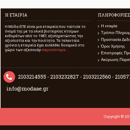
Η ΕΤΑΙΡΊΑ
ΠΛΗΡΟΦΟΡΊΕ
Η εταιρία
H Μόδα ΕΠΕ είναι μια εταιρεία που ταύτισε το
όνομά της με τα υλικά βιοτεχνίας ετοίμων
Τρόποι Πληρω
ενδυμάτων από το 1987, εξυπηρετώντας την
Προστασία Δεδ
αξιοπιστία και την ποιότητα. Τα τελευταία
χρόνια η εταιρεία έχει εισέλθει δυναμικά στο
Όροι Χρήσης
χώρο των αξεσουάρ
περισσότερα....
Επιστροφές Πρ
Ακύρωση Παραγ
2103214555 - 2103232827 - 2103212560 - 2105
info@modaae.gr
Copyright © 201